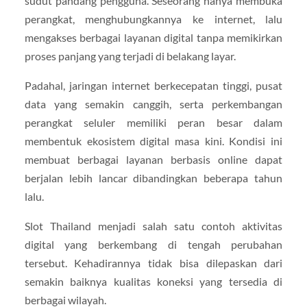
sudut pandang pengguna. Seseorang hanya membuka
perangkat, menghubungkannya ke internet, lalu
mengakses berbagai layanan digital tanpa memikirkan
proses panjang yang terjadi di belakang layar.
Padahal, jaringan internet berkecepatan tinggi, pusat
data yang semakin canggih, serta perkembangan
perangkat seluler memiliki peran besar dalam
membentuk ekosistem digital masa kini. Kondisi ini
membuat berbagai layanan berbasis online dapat
berjalan lebih lancar dibandingkan beberapa tahun
lalu.
Slot Thailand menjadi salah satu contoh aktivitas
digital yang berkembang di tengah perubahan
tersebut. Kehadirannya tidak bisa dilepaskan dari
semakin baiknya kualitas koneksi yang tersedia di
berbagai wilayah.