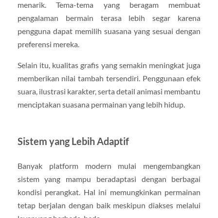
menarik. Tema-tema yang beragam membuat
pengalaman bermain terasa lebih segar karena
pengguna dapat memilih suasana yang sesuai dengan
preferensi mereka.
Selain itu, kualitas grafis yang semakin meningkat juga
memberikan nilai tambah tersendiri. Penggunaan efek
suara, ilustrasi karakter, serta detail animasi membantu
menciptakan suasana permainan yang lebih hidup.
Sistem yang Lebih Adaptif
Banyak platform modern mulai mengembangkan
sistem yang mampu beradaptasi dengan berbagai
kondisi perangkat. Hal ini memungkinkan permainan
tetap berjalan dengan baik meskipun diakses melalui