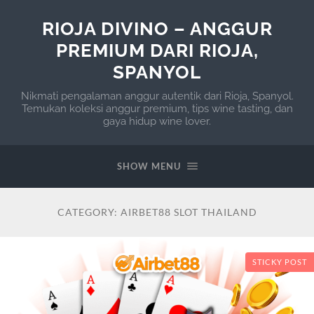
RIOJA DIVINO – ANGGUR
PREMIUM DARI RIOJA,
SPANYOL
Nikmati pengalaman anggur autentik dari Rioja, Spanyol.
Temukan koleksi anggur premium, tips wine tasting, dan
gaya hidup wine lover.
SHOW MENU
CATEGORY:
AIRBET88 SLOT THAILAND
STICKY POST