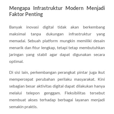
Mengapa Infrastruktur Modern Menjadi
Faktor Penting
Banyak inovasi digital tidak akan berkembang
maksimal tanpa dukungan infrastruktur yang
memadai. Sebuah platform mungkin memiliki desain
menarik dan fitur lengkap, tetapi tetap membutuhkan
jaringan yang stabil agar dapat digunakan secara
optimal.
Di sisi lain, perkembangan perangkat pintar juga ikut
mempercepat perubahan perilaku masyarakat. Kini
sebagian besar aktivitas digital dapat dilakukan hanya
melalui telepon genggam. Fleksibilitas tersebut
membuat akses terhadap berbagai layanan menjadi
semakin praktis.