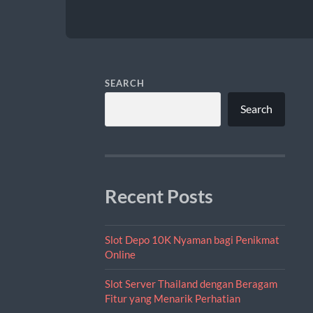
SEARCH
Search
Recent Posts
Slot Depo 10K Nyaman bagi Penikmat
Online
Slot Server Thailand dengan Beragam
Fitur yang Menarik Perhatian