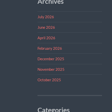
Archives
July 2026
June 2026
April 2026
February 2026
December 2025
November 2025
October 2025
Categories