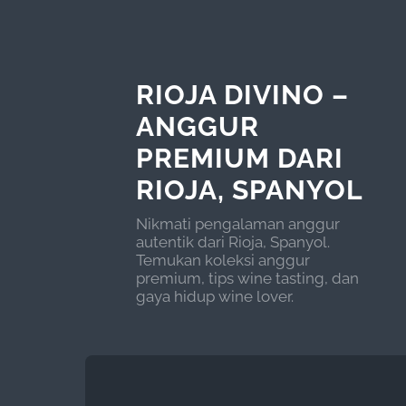
RIOJA DIVINO –
ANGGUR
PREMIUM DARI
RIOJA, SPANYOL
Nikmati pengalaman anggur
autentik dari Rioja, Spanyol.
Temukan koleksi anggur
premium, tips wine tasting, dan
gaya hidup wine lover.