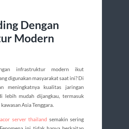
nding Dengan
tur Modern
ngan infrastruktur modern ikut
ang digunakan masyarakat saat ini? Di
n meningkatnya kualitas jaringan
di lebih mudah dijangkau, termasuk
i kawasan Asia Tenggara.
gacor server thailand
semakin sering
Fenomena ini tidak hanya berkaitan