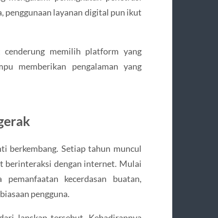
a, penggunaan layanan digital pun ikut
t cenderung memilih platform yang
ampu memberikan pengalaman yang
rgerak
nti berkembang. Setiap tahun muncul
 berinteraksi dengan internet. Mulai
ga pemanfaatan kecerdasan buatan,
ebiasaan pengguna.
dari lanskap tersebut. Kehadirannya