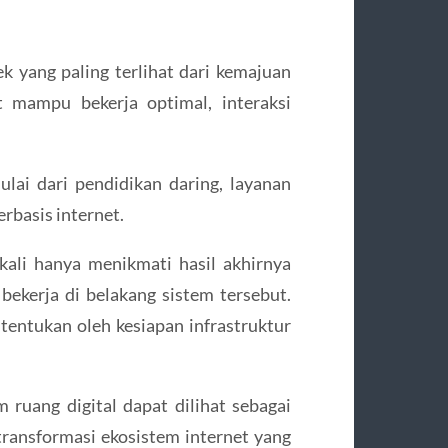
 yang paling terlihat dari kemajuan
t mampu bekerja optimal, interaksi
lai dari pendidikan daring, layanan
erbasis internet.
kali hanya menikmati hasil akhirnya
bekerja di belakang sistem tersebut.
itentukan oleh kesiapan infrastruktur
 ruang digital dapat dilihat sebagai
 transformasi ekosistem internet yang