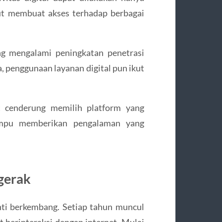
but membuat akses terhadap berbagai
ng mengalami peningkatan penetrasi
a, penggunaan layanan digital pun ikut
t cenderung memilih platform yang
ampu memberikan pengalaman yang
rgerak
nti berkembang. Setiap tahun muncul