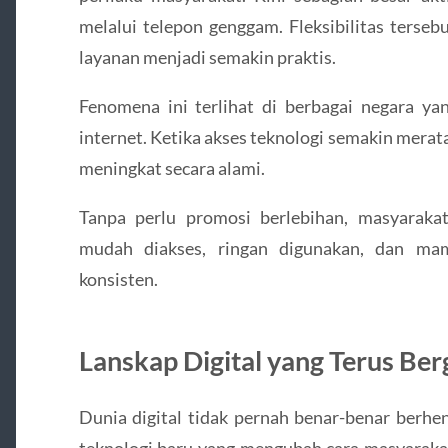
melalui telepon genggam. Fleksibilitas terse
layanan menjadi semakin praktis.
Fenomena ini terlihat di berbagai negara ya
internet. Ketika akses teknologi semakin merat
meningkat secara alami.
Tanpa perlu promosi berlebihan, masyaraka
mudah diakses, ringan digunakan, dan m
konsisten.
Lanskap Digital yang Terus Be
Dunia digital tidak pernah benar-benar berhe