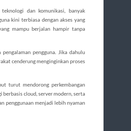
r teknologi dan komunikasi, banyak
guna kini terbiasa dengan akses yang
m yang mampu berjalan hampir tanpa
m pengalaman pengguna. Jika dahulu
arakat cenderung menginginkan proses
sebut turut mendorong perkembangan
 berbasis cloud, server modern, serta
man penggunaan menjadi lebih nyaman