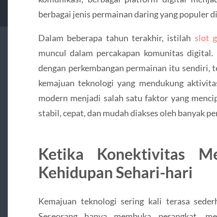
berbagai jenis permainan daring yang populer d
Dalam beberapa tahun terakhir, istilah
slot 
muncul dalam percakapan komunitas digital. 
dengan perkembangan permainan itu sendiri, te
kemajuan teknologi yang mendukung aktivitas
modern menjadi salah satu faktor yang mencip
stabil, cepat, dan mudah diakses oleh banyak p
Ketika Konektivitas M
Kehidupan Sehari-hari
Kemajuan teknologi sering kali terasa sede
Seseorang hanya membuka perangkat, men