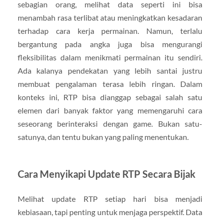
sebagian orang, melihat data seperti ini bisa
menambah rasa terlibat atau meningkatkan kesadaran
terhadap cara kerja permainan. Namun, terlalu
bergantung pada angka juga bisa mengurangi
fleksibilitas dalam menikmati permainan itu sendiri.
Ada kalanya pendekatan yang lebih santai justru
membuat pengalaman terasa lebih ringan. Dalam
konteks ini, RTP bisa dianggap sebagai salah satu
elemen dari banyak faktor yang memengaruhi cara
seseorang berinteraksi dengan game. Bukan satu-
satunya, dan tentu bukan yang paling menentukan.
Cara Menyikapi Update RTP Secara Bijak
Melihat update RTP setiap hari bisa menjadi
kebiasaan, tapi penting untuk menjaga perspektif. Data