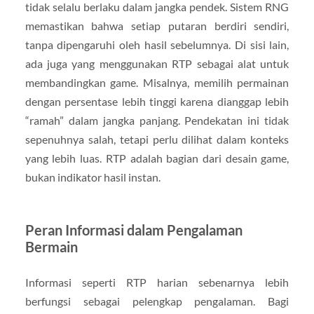
tidak selalu berlaku dalam jangka pendek. Sistem RNG
memastikan bahwa setiap putaran berdiri sendiri,
tanpa dipengaruhi oleh hasil sebelumnya. Di sisi lain,
ada juga yang menggunakan RTP sebagai alat untuk
membandingkan game. Misalnya, memilih permainan
dengan persentase lebih tinggi karena dianggap lebih
“ramah” dalam jangka panjang. Pendekatan ini tidak
sepenuhnya salah, tetapi perlu dilihat dalam konteks
yang lebih luas. RTP adalah bagian dari desain game,
bukan indikator hasil instan.
Peran Informasi dalam Pengalaman
Bermain
Informasi seperti RTP harian sebenarnya lebih
berfungsi sebagai pelengkap pengalaman. Bagi