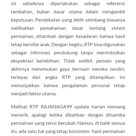
ini sebaiknya diperlakukan sebagai referensi
tambahan, bukan dasar utama dalam mengambil
keputusan. Pendekatan yang lebih seimbang biasanya
melibatkan pemahaman dasar tentang sistem
permainan, ditambah dengan kesadaran bahwa hasil
tetap bersifat acak. Dengan begitu, RTP bisa digunakan
sebagai informasi pendukung tanpa menimbulkan
ekspektasi berlebihan. Tidak sedikit pemain yang
akhirnya menemukan gaya bermain mereka sendiri,
terlepas dari angka RTP yang ditampilkan. Ini
menunjukkan bahwa pengalaman personal tetap
menjadi faktor utama.
Melihat RTP RAJANAGA99 update harian memang
menarik, apalagi ketika dikaitkan dengan dinamika
permainan yang terus berubah. Namun, di balik semua
itu, ada satu hal yang tetap konsisten: hasil permainan