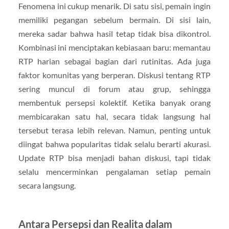
Fenomena ini cukup menarik. Di satu sisi, pemain ingin
memiliki pegangan sebelum bermain. Di sisi lain,
mereka sadar bahwa hasil tetap tidak bisa dikontrol.
Kombinasi ini menciptakan kebiasaan baru: memantau
RTP harian sebagai bagian dari rutinitas. Ada juga
faktor komunitas yang berperan. Diskusi tentang RTP
sering muncul di forum atau grup, sehingga
membentuk persepsi kolektif. Ketika banyak orang
membicarakan satu hal, secara tidak langsung hal
tersebut terasa lebih relevan. Namun, penting untuk
diingat bahwa popularitas tidak selalu berarti akurasi.
Update RTP bisa menjadi bahan diskusi, tapi tidak
selalu mencerminkan pengalaman setiap pemain
secara langsung.
Antara Persepsi dan Realita dalam