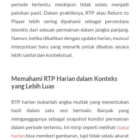
periode tertentu, meskipun tidak selalu menjadi
patokan pasti. Dalam praktiknya, RTP atau Return to
Player lebih sering dipahami sebagai persentase
teoretis dari sebuah permainan dalam jangka panjang.
Namun, ketika dikaitkan dengan update harian, muncul
interpretasi baru yang menarik untuk dibahas secara
lebih santai dan kontekstual.
Memahami RTP Harian dalam Konteks
yang Lebih Luas
RTP harian bukanlah angka mutlak yang menentukan
hasil dalam satu sesi bermain. Banyak yang
menganggapnya sebagai snapshot kondisi permainan
dalam periode tertentu. Ini mirip seperti melihat
cuaca
harian
bisa memberi gambaran, tapi tidak selalu akurat