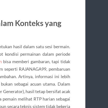
lam Konteks yang
ukan hasil dalam satu sesi bermain.
t kondisi permainan dalam periode
n
bisa memberi gambaran, tapi tidak
tform seperti RAJANAGA99, pembaruan
mbahan. Artinya, informasi ini lebih
, bukan sebagai acuan utama. Dalam
enerator), hasil tetap bersifat acak
apa pemain melihat RTP harian sebagai
n secara teknis sistem tidak bekerja