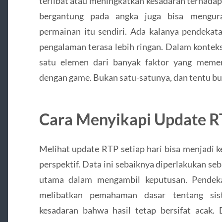
terlibat atau meningkatkan kesadaran terhadap
bergantung pada angka juga bisa menguran
permainan itu sendiri. Ada kalanya pendekat
pengalaman terasa lebih ringan. Dalam konteks
satu elemen dari banyak faktor yang memen
dengan game. Bukan satu-satunya, dan tentu b
Cara Menyikapi Update RT
Melihat update RTP setiap hari bisa menjadi k
perspektif. Data ini sebaiknya diperlakukan se
utama dalam mengambil keputusan. Pendeka
melibatkan pemahaman dasar tentang sis
kesadaran bahwa hasil tetap bersifat acak.