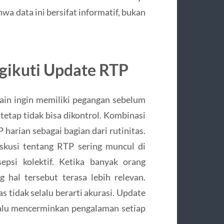
wa data ini bersifat informatif, bukan
ikuti Update RTP
main ingin memiliki pegangan sebelum
 tetap tidak bisa dikontrol. Kombinasi
harian sebagai bagian dari rutinitas.
skusi tentang RTP sering muncul di
psi kolektif. Ketika banyak orang
 hal tersebut terasa lebih relevan.
 tidak selalu berarti akurasi. Update
elalu mencerminkan pengalaman setiap