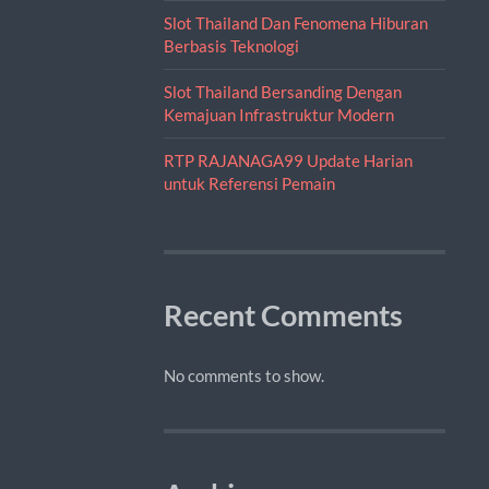
Slot Thailand Dan Fenomena Hiburan
Berbasis Teknologi
Slot Thailand Bersanding Dengan
Kemajuan Infrastruktur Modern
RTP RAJANAGA99 Update Harian
untuk Referensi Pemain
Recent Comments
No comments to show.