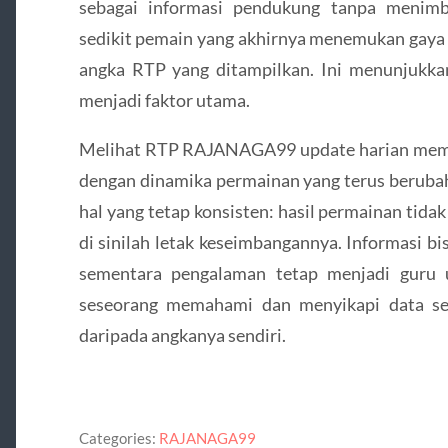
sebagai informasi pendukung tanpa menimbu
sedikit pemain yang akhirnya menemukan gaya b
angka RTP yang ditampilkan. Ini menunjukk
menjadi faktor utama.
Melihat RTP RAJANAGA99 update harian memang
dengan dinamika permainan yang terus berubah.
hal yang tetap konsisten: hasil permainan tidak
di sinilah letak keseimbangannya. Informasi b
sementara pengalaman tetap menjadi guru 
seseorang memahami dan menyikapi data se
daripada angkanya sendiri.
Categories:
RAJANAGA99