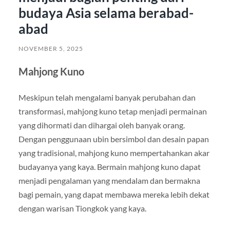
budaya Asia selama berabad-
abad
NOVEMBER 5, 2025
Mahjong Kuno
Meskipun telah mengalami banyak perubahan dan
transformasi, mahjong kuno tetap menjadi permainan
yang dihormati dan dihargai oleh banyak orang.
Dengan penggunaan ubin bersimbol dan desain papan
yang tradisional, mahjong kuno mempertahankan akar
budayanya yang kaya. Bermain mahjong kuno dapat
menjadi pengalaman yang mendalam dan bermakna
bagi pemain, yang dapat membawa mereka lebih dekat
dengan warisan Tiongkok yang kaya.