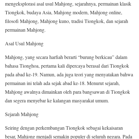
mengeksplorasi asal usul Mahjong, sejarahnya, permainan klasik
Tiongkok, budaya Asia, Mahjong modern, Mahjong online,
filosofi Mahjong, Mahjong kuno, tradisi Tiongkok, dan sejarah
permainan Mahjong.
Asal Usul Mahjong
Mahjong, yang secara harfiah berarti “burung berkicau” dalam
bahasa Tionghoa, pertama kali dipercaya berasal dari Tiongkok
pada abad ke-19. Namun, ada juga teori yang menyatakan bahwa
permainan ini telah ada sejak abad ke-18. Menurut sejarah,
Mahjong awalnya dimainkan oleh para bangsawan di Tiongkok
dan segera menyebar ke kalangan masyarakat umum.
Sejarah Mahjong
Seiring dengan perkembangan Tiongkok sebagai kekaisaran
besar, Mahjong menjadi semakin populer di seluruh negara. Pada