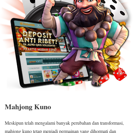
Mahjong Kuno
Meskipun telah mengalami banyak perubahan dan transformasi,
mahjong kuno tetap menjadi permainan yang dihormati dan