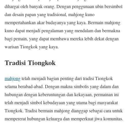
dihargai oleh banyak orang. Dengan penggunaan ubin bersimbol
dan desain papan yang tradisional, mahjong kuno
mempertahankan akar budayanya yang kaya. Bermain mahjong
kuno dapat menjadi pengalaman yang mendalam dan bermakna
bagi pemain, yang dapat membawa mereka lebih dekat dengan
warisan Tiongkok yang kaya.
Tradisi Tiongkok
mahjong
telah menjadi bagian penting dari tradisi Tiongkok
selama berabad-abad. Dengan makna simbolis yang dalam dan
hubungan dengan keberuntungan dan kekayaan, permainan ini
telah menjadi simbol kebudayaan yang utama bagi masyarakat
Tiongkok. Tradisi bermain mahjong dianggap sebagai cara untuk
mempererat hubungan keluarga dan memperkuat jiwa komunitas.